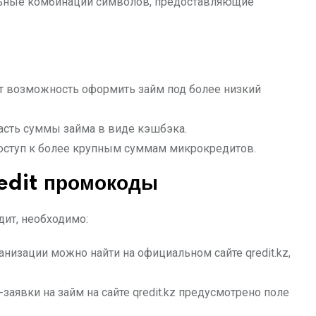
льные комбинации символов, предоставляющие
т возможность оформить займ под более низкий
асть суммы займа в виде кэшбэка.
оступ к более крупным суммам микрокредитов.
redit промокоды
ит, необходимо:
зации можно найти на официальном сайте qredit.kz,
аявки на займ на сайте qredit.kz предусмотрено поле