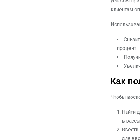
условия пр
клиентам о
Использова
Снизит
процент.
Получи
Увелич
Как п
Чтобы восп
Найти 
в рассы
Ввести 
для вв