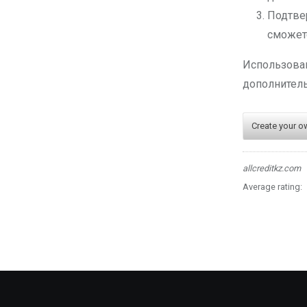
Подтве
сможет
Использован
дополнител
Create your o
allcreditkz.com
Average rating: