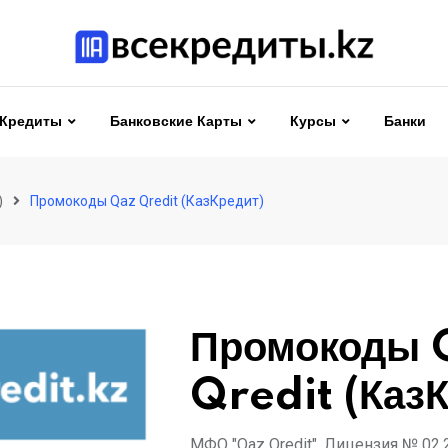
Кредиты
Банковские Карты
Курсы
Банки
)
Промокоды Qaz Qredit (КазКредит)
Промокоды 
Qredit (Каз
МФО "Qaz Qredit", Лицензия № 02.