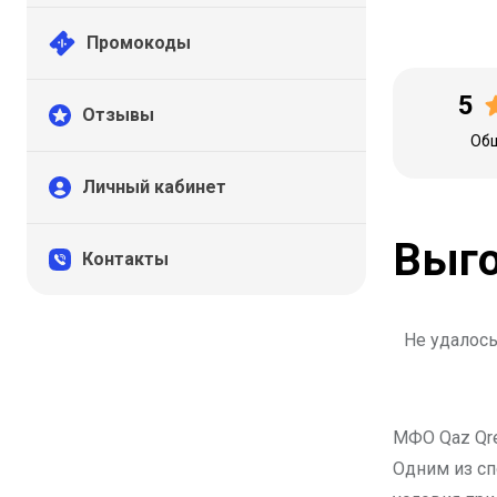
Промокоды
5
Отзывы
Общ
Личный кабинет
Выго
Контакты
Не удалось
МФО Qaz Qre
Одним из с