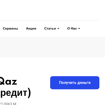
Сервисы
Акции
Статьи
О Нас
Qaz
Получить деньги
Кредит)
21.0063.М