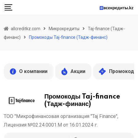
Skip
to
content
allcreditkz.com
Микрокредиты
Taj-finance (Тадж-
финанс)
Промокоды Taj-finance (Тадж-финанс)
О компании
Акции
Промокоды
Промокоды Taj-finance
(Тадж-финанс)
ТОО "Микрофинансовая организация "Taj Finance",
Лицензия №02.24.0001.М от 16.01.2024 г.