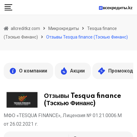
Skip
to
content
allcreditkz.com
Микрокредиты
Tesqua finance
(Тэскью Финанс)
Отзывы Tesqua finance (Тэскью Финанс)
О компании
Акции
Промокоды
Отзывы Tesqua finance
(Тэскью Финанс)
МФО «TESQUA FINANCE», Лицензия № 01.21.0006.М
от 26.02.2021 г.