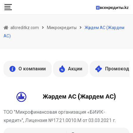
Skip
to
content
allcreditkz.com
Микрокредиты
Жәрдем АС (Жардем
АС)
О компании
Акции
Промокоды
Жәрдем АС (Жардем АС)
ТОО "Микрофинансовая организация «БИИК-
кредит»", Лицензия №17.21.0010.М от 03.03.2021 г.