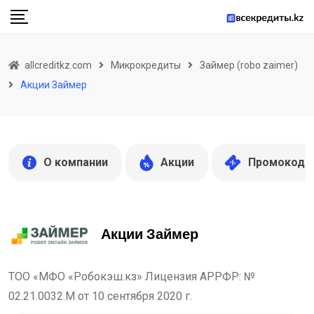
Skip
to
content
allcreditkz.com
Микрокредиты
Займер (robo zaimer)
Акции Займер
О компании
Акции
Промокоды
Акции Займер
ТОО «МФО «Робокэш.кз» Лицензия АРРФР: №
02.21.0032.М от 10 сентября 2020 г.