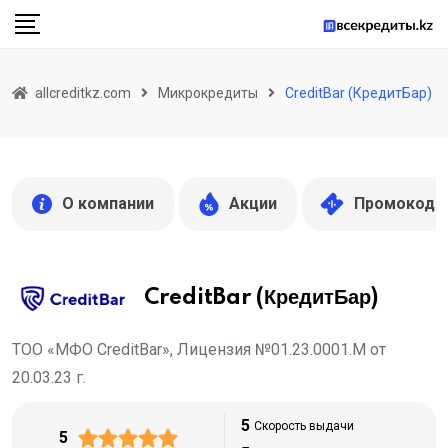
Skip
to
content
allcreditkz.com
Микрокредиты
CreditBar (КредитБар)
О компании
Акции
Промокоды
CreditBar (КредитБар)
ТОО «МФО CreditBar», Лицензия №01.23.0001.M от
20.03.23 г.
5
Скорость выдачи
5