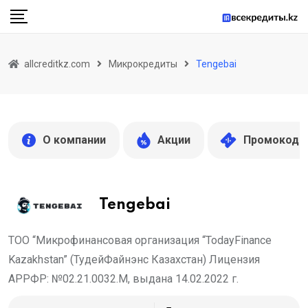
Skip
to
content
allcreditkz.com
Микрокредиты
Tengebai
О компании
Акции
Промокоды
Tengebai
ТОО “Микрофинансовая организация “TodayFinance
Kazakhstan” (ТудейФайнэнс Казахстан) Лицензия
АРРФР: №02.21.0032.М, выдана 14.02.2022 г.