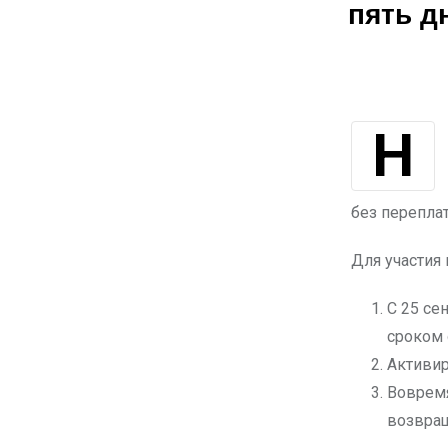
пять д
Настала осень, а это значит, что пора готовиться к холодам и утепляться.
без перепла
Для участия 
С 25 се
сроком 
Активи
Вовремя
возвращ