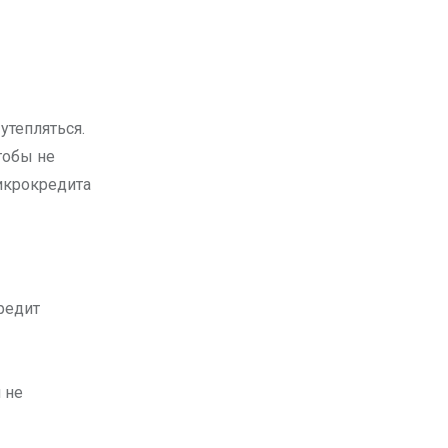
тобы не
микрокредита
кредит
 не