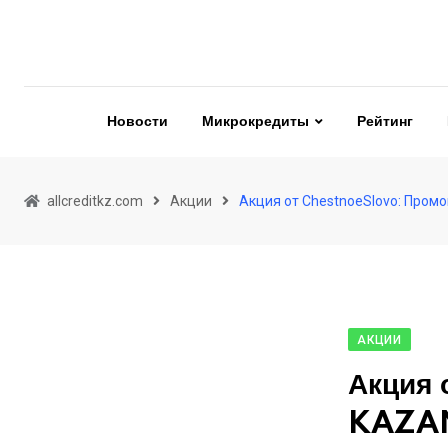
Skip
to
content
Новости
Микрокредиты
Рейтинг
allcreditkz.com
Акции
Акция от ChestnoeSlovo: Пром
АКЦИИ
Акция 
KAZAN2