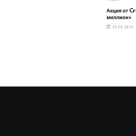
Акция от C
АКЦИИ
миллион»
5 дней микрокредита без переплат по
23.04.2025
промокоду SUN17
23.04.2025