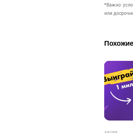
*Важно: усл
или досрочн
Похожие
АКЦИИ