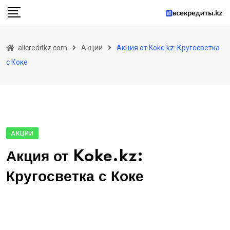
Skip
to
content
allcreditkz.com
Акции
Акция от Koke.kz: Кругосветка
с Коке
АКЦИИ
Акция от Koke.kz:
Кругосветка с Коке