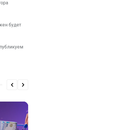
тора
лжен будет
опубликуем