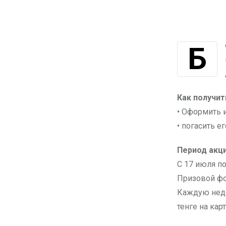
Бери микрокредит и богатей вместе с Credit 365! Каждую неделю среди
Как получи
• Оформить 
• погасить е
Период акци
С 17 июля по
Призовой фон
Каждую неде
тенге на карт