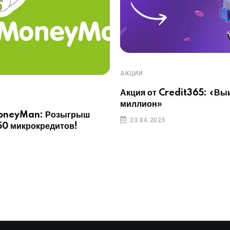
АКЦИИ
Акция от Credit365: «Выи
миллион»
MoneyMan: Розыгрыш
23.04.2025
50 микрокредитов!