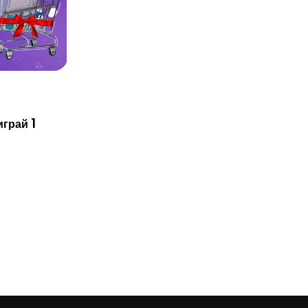
грай 1
АКЦИИ
Акция от KMF: 150 Smart-
телевизоров в подарок за
оформление
23.04.2025