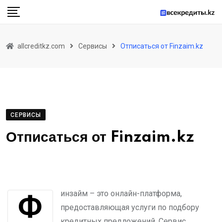
Skip
to
content
allcreditkz.com
Сервисы
Отписаться от Finzaim.kz
СЕРВИСЫ
Отписаться от Finzaim.kz
Финзайм – это онлайн-платформа,
предоставляющая услуги по подбору
кредитных предложений. Сервис