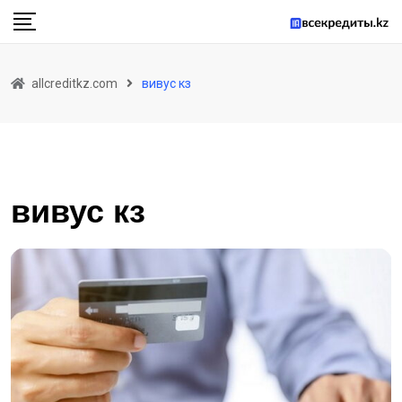
Skip
to
content
allcreditkz.com
вивус кз
вивус кз