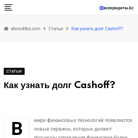
Skip
to
content
allcreditkz.com
Статьи
Как узнать долг Cashoff?
СТАТЬИ
Как узнать долг Cashoff?
В мире финансовых технологий появляются
новые сервисы, которые делают
процессы управления финансами более