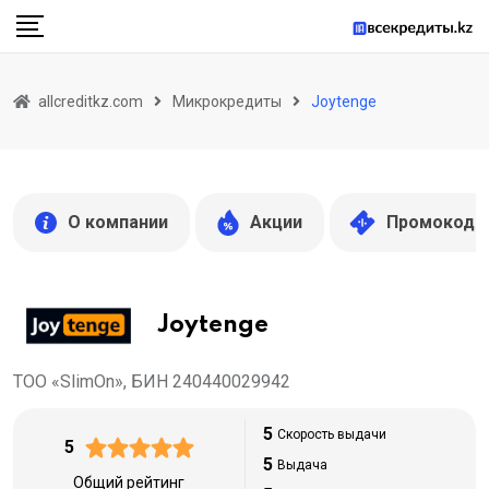
Skip
to
content
allcreditkz.com
Микрокредиты
Joytenge
О компании
Акции
Промокоды
Joytenge
ТОО «SlimOn», БИН 240440029942
5
Скорость выдачи
5
5
Выдача
Общий рейтинг