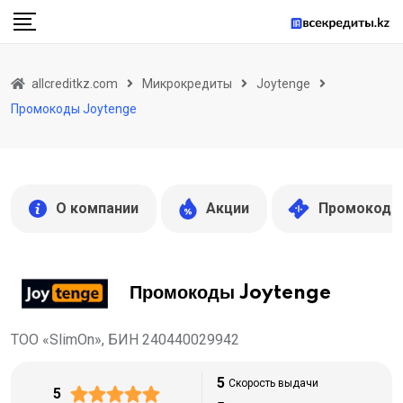
Skip
to
content
allcreditkz.com
Микрокредиты
Joytenge
Промокоды Joytenge
О компании
Акции
Промокоды
Промокоды Joytenge
ТОО «SlimOn», БИН 240440029942
5
Скорость выдачи
5