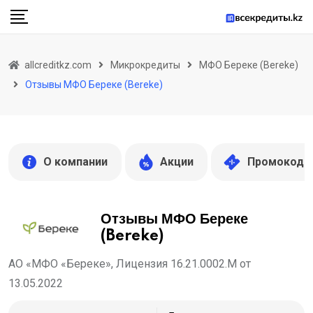
Skip
to
content
allcreditkz.com
Микрокредиты
МФО Береке (Bereke)
Отзывы МФО Береке (Bereke)
О компании
Акции
Промокоды
Отзывы МФО Береке
(Bereke)
АО «МФО «Береке», Лицензия 16.21.0002.М от
13.05.2022