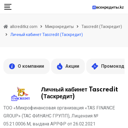
Skip
to
content
allcreditkz.com
Микрокредиты
Tascredit (Таскредит)
Личный кабинет Tascredit (Таскредит)
О компании
Акции
Промокоды
Личный кабинет Tascredit
(Таскредит)
ТОО «Микрофинансовая организация «TAS FINANCE
GROUP» (ТАС ФИНАНС ГРУПП), Лицензия №
05.21.0006.М, выдана АРРФР от 26.02.2021