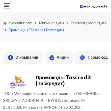
Skip
to
content
allcreditkz.com
Микрокредиты
Tascredit (Таскредит)
Промокоды Tascredit (Таскредит)
О компании
Акции
Промокоды
Промокоды Tascredit
(Таскредит)
ТОО «Микрофинансовая организация «TAS FINANCE
GROUP» (ТАС ФИНАНС ГРУПП), Лицензия №
05.21.0006.М, выдана АРРФР от 26.02.2021