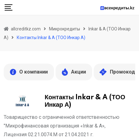
Skip
to
content
allcreditkz.com
Микрокредиты
Inkar & A (ТОО Инкар
А)
Контакты Inkar & A (ТОО Инкар А)
О компании
Акции
Промокоды
Контакты Inkar & A (ТОО
Инкар А)
Товарищество с ограниченной ответственностью
"Микрофинансовая организация «Inkar & A»,
Лицензия 02.21.0074.M от 21.04.2021 г.