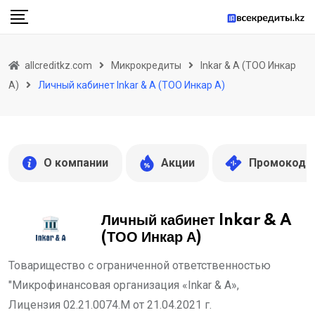
Skip
to
content
allcreditkz.com
Микрокредиты
Inkar & A (ТОО Инкар
А)
Личный кабинет Inkar & A (ТОО Инкар А)
О компании
Акции
Промокоды
Личный кабинет Inkar & A
(ТОО Инкар А)
Товарищество с ограниченной ответственностью
"Микрофинансовая организация «Inkar & A»,
Лицензия 02.21.0074.M от 21.04.2021 г.