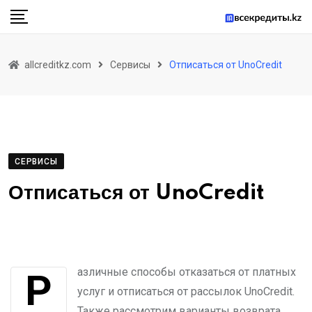
Skip
to
content
allcreditkz.com
Сервисы
Отписаться от UnoCredit
СЕРВИСЫ
Отписаться от UnoCredit
Различные способы отказаться от платных
услуг и отписаться от рассылок UnoCredit.
Также рассмотрим варианты возврата