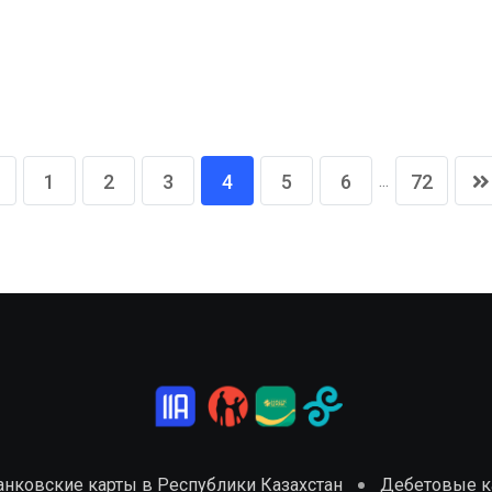
...
1
2
3
4
5
6
72
анковские карты в Республики Казахстан
Дебетовые ка