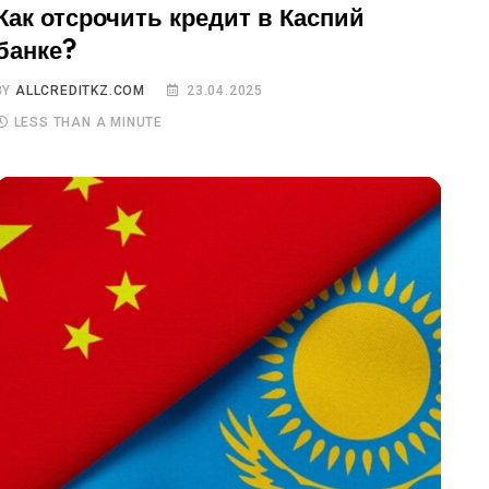
Как отсрочить кредит в Каспий
банке?
BY
ALLCREDITKZ.COM
23.04.2025
LESS THAN A MINUTE