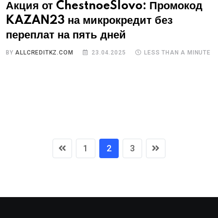
Акция от ChestnoeSlovo: Промокод
KAZAN23 на микрокредит без
переплат на пять дней
BY
ALLCREDITKZ.COM
23.04.2025
LESS THAN A MINUTE
1
2
3