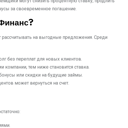
аемщики могут снизить процентную ставку, продлить
онусы за своевременное погашение.
 Финанс?
ут рассчитывать на выгодные предложения. Среди
олг без переплат для новых клиентов.
и компании, тем ниже становится ставка.
бонусы или скидки на будущие займы.
нтов может вернуться на счет.
статочно:
иями.