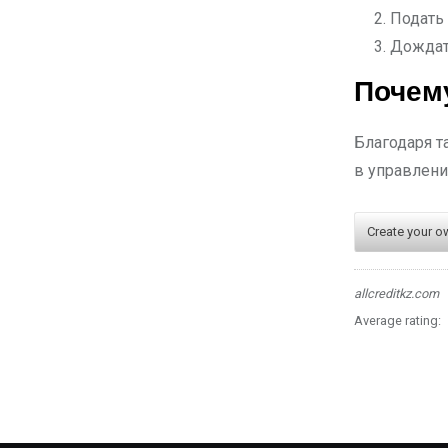
Подать 
Дождать
Почем
Благодаря т
в управлен
Create your o
allcreditkz.com
Average rating: