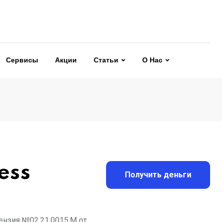
Сервисы
Акции
Статьи
О Нас
ess
Получить деньги
ензия №02.21.0015.M от