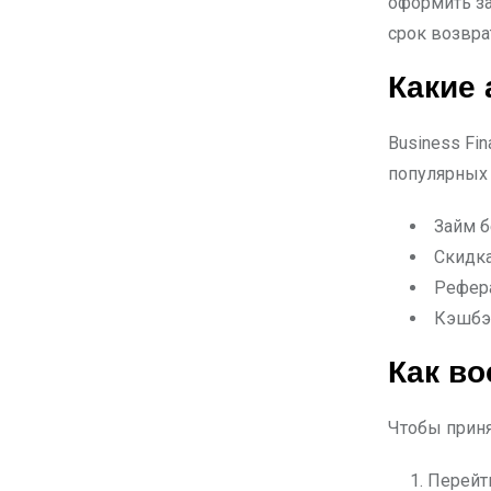
оформить за
срок возвра
Какие
Business Fi
популярных
Займ б
Скидка
Рефера
Кэшбэк
Как в
Чтобы приня
Перейт