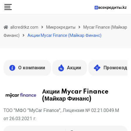
Skip
to
content
allcreditkz.com
Микрокредиты
Mycar Finance (Майкар
Финанс)
Акции Mycar Finance (Майкар Финанс)
О компании
Акции
Промокоды
Акции Mycar Finance
(Майкар Финанс)
ТОО "МФО "MyCar Finance", Лицензия № 02.21.0049.М
от 26.03.2021 г.