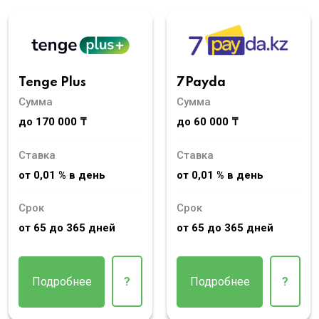
Tenge Plus
7Payda
Сумма
Сумма
до 170 000 ₸
до 60 000 ₸
Ставка
Ставка
от 0,01 % в день
от 0,01 % в день
Срок
Срок
от 65 до 365 дней
от 65 до 365 дней
Подробнее
?
Подробнее
?