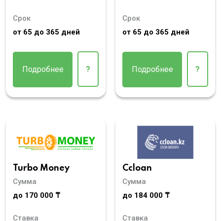
Срок
Срок
от 65 до 365 дней
от 65 до 365 дней
Подробнее
?
Подробнее
?
Turbo Money
Ccloan
Сумма
Сумма
до 170 000 ₸
до 184 000 ₸
Ставка
Ставка