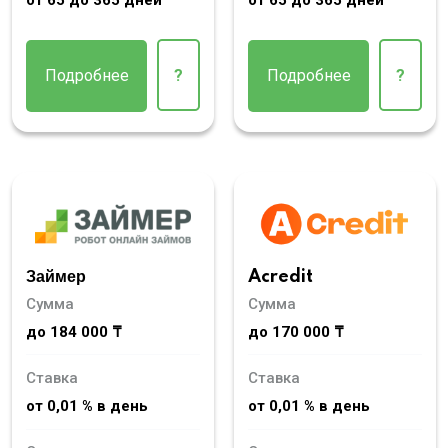
от 65 до 365 дней
от 65 до 365 дней
Подробнее
?
Подробнее
?
Займер
Acredit
Сумма
Сумма
до 184 000 ₸
до 170 000 ₸
Ставка
Ставка
от 0,01 % в день
от 0,01 % в день