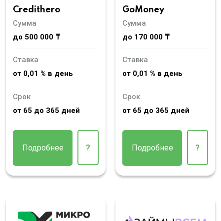
Credithero
GoMoney
Сумма
Сумма
до 500 000 ₸
до 170 000 ₸
Ставка
Ставка
от 0,01 % в день
от 0,01 % в день
Срок
Срок
от 65 до 365 дней
от 65 до 365 дней
Подробнее
?
Подробнее
?