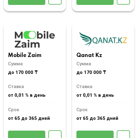
Mobile Zaim
Qanat Kz
Сумма
Сумма
до 170 000 ₸
до 170 000 ₸
Ставка
Ставка
от 0,01 % в день
от 0,01 % в день
Срок
Срок
от 65 до 365 дней
от 65 до 365 дней