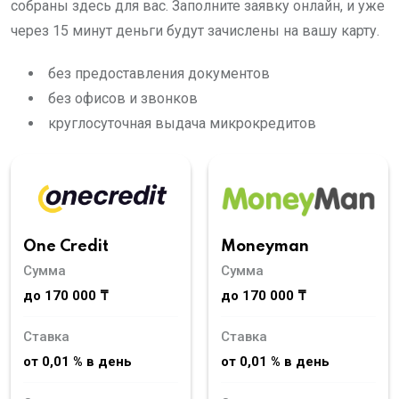
собраны здесь для вас. Заполните заявку онлайн, и уже
через 15 минут деньги будут зачислены на вашу карту.
без предоставления документов
без офисов и звонков
круглосуточная выдача микрокредитов
Moneyman
One Credit
Сумма
Сумма
до 170 000 ₸
до 170 000 ₸
Ставка
Ставка
от 0,01 % в день
от 0,01 % в день