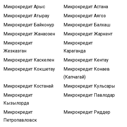
Микрокредит Арыс
Микрокредит Астана
Микрокредит Атырау
Микрокредит Аягоз
Микрокредит Байконур
Микрокредит Балхаш
Микрокредит Жанаозен
Микрокредит Жаркент
Микрокредит
Микрокредит
Жезказган
Караганда
Микрокредит Каскелен
Микрокредит Кентау
Микрокредит Кокшетау
Микрокредит Конаев
(Капчагай)
Микрокредит Костанай
Микрокредит Кульсары
Микрокредит
Микрокредит Павлодар
Кызылорда
Микрокредит
Микрокредит Риддер
Петропавловск