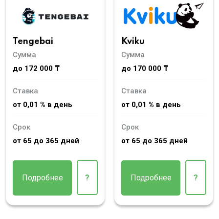
Tengebai
Kviku
Сумма
Сумма
до 172 000 ₸
до 170 000 ₸
Ставка
Ставка
от 0,01 % в день
от 0,01 % в день
Срок
Срок
от 65 до 365 дней
от 65 до 365 дней
Подробнее
?
Подробнее
?