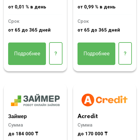
от 0,01 % в день
от 0,99 % в день
Срок
Срок
от 65 до 365 дней
от 65 до 365 дней
Подробнее
?
Подробнее
?
Займер
Acredit
Сумма
Сумма
до 184 000 ₸
до 170 000 ₸