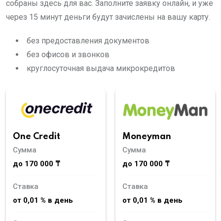
собраны здесь для вас. Заполните заявку онлайн, и уже
через 15 минут деньги будут зачислены на вашу карту.
без предоставления документов
без офисов и звонков
круглосуточная выдача микрокредитов
Moneyman
One Credit
Сумма
Сумма
до 170 000 ₸
до 170 000 ₸
Ставка
Ставка
от 0,01 % в день
от 0,01 % в день