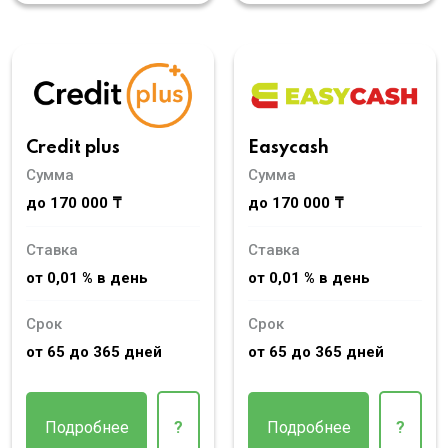
Credit plus
Easycash
Сумма
Сумма
до 170 000 ₸
до 170 000 ₸
Ставка
Ставка
от 0,01 % в день
от 0,01 % в день
Срок
Срок
от 65 до 365 дней
от 65 до 365 дней
Подробнее
?
Подробнее
?