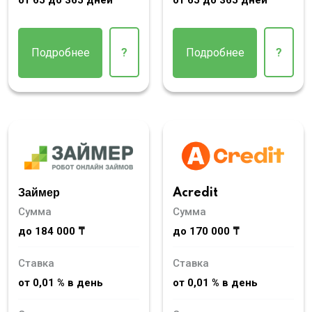
от 65 до 365 дней
от 65 до 365 дней
Подробнее
?
Подробнее
?
Займер
Acredit
Сумма
Сумма
до 184 000 ₸
до 170 000 ₸
Ставка
Ставка
от 0,01 % в день
от 0,01 % в день