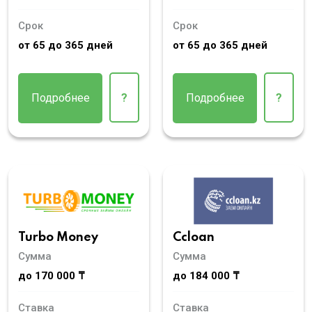
Срок
Срок
от 65 до 365 дней
от 65 до 365 дней
Подробнее
?
Подробнее
?
Turbo Money
Ccloan
Сумма
Сумма
до 170 000 ₸
до 184 000 ₸
Ставка
Ставка