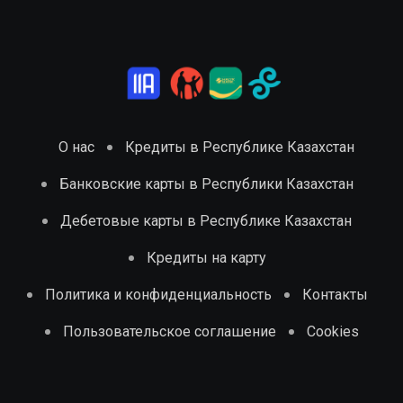
О нас
Кредиты в Республике Казахстан
Банковские карты в Республики Казахстан
Дебетовые карты в Республике Казахстан
Кредиты на карту
Политика и конфиденциальность
Контакты
Пользовательское соглашение
Cookies