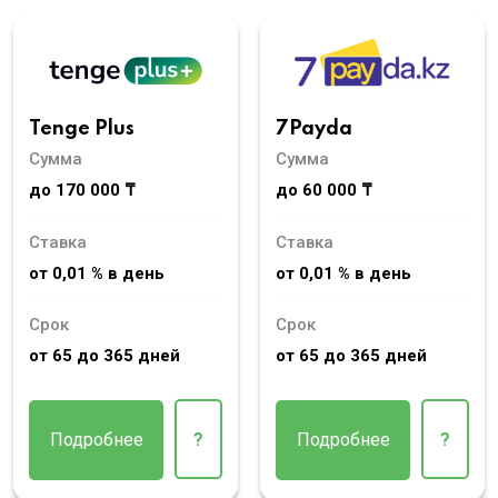
Tenge Plus
7Payda
Сумма
Сумма
до 170 000 ₸
до 60 000 ₸
Ставка
Ставка
от 0,01 % в день
от 0,01 % в день
Срок
Срок
от 65 до 365 дней
от 65 до 365 дней
Подробнее
?
Подробнее
?