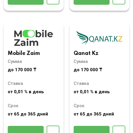
Mobile Zaim
Qanat Kz
Сумма
Сумма
до 170 000 ₸
до 170 000 ₸
Ставка
Ставка
от 0,01 % в день
от 0,01 % в день
Срок
Срок
от 65 до 365 дней
от 65 до 365 дней