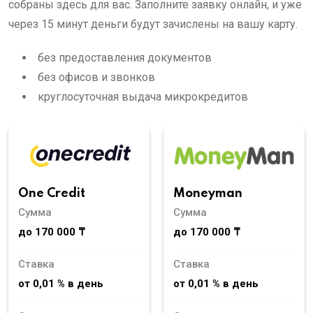
собраны здесь для вас. Заполните заявку онлайн, и уже
через 15 минут деньги будут зачислены на вашу карту.
без предоставления документов
без офисов и звонков
круглосуточная выдача микрокредитов
Moneyman
One Credit
Сумма
Сумма
до 170 000 ₸
до 170 000 ₸
Ставка
Ставка
от 0,01 % в день
от 0,01 % в день