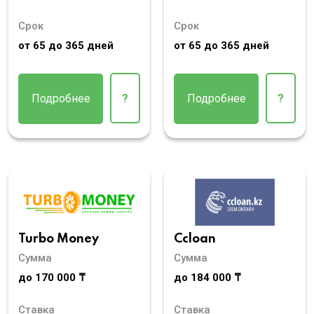
Срок
Срок
от 65 до 365 дней
от 65 до 365 дней
Подробнее
?
Подробнее
?
Turbo Money
Ccloan
Сумма
Сумма
до 170 000 ₸
до 184 000 ₸
Ставка
Ставка