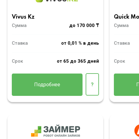
Vivus Kz
Quick M
Сумма
до 170 000 ₸
Сумма
Ставка
от 0,01 % в день
Ставка
Срок
от 65 до 365 дней
Срок
Подробнее
?