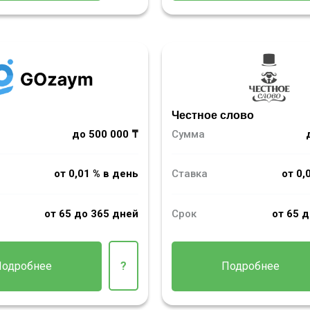
Честное слово
до 500 000 ₸
Сумма
от 0,01 % в день
Ставка
от 0,
от 65 до 365 дней
Срок
от 65 
Подробнее
?
Подробнее