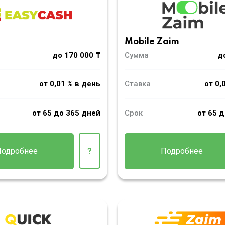
Mobile Zaim
до 170 000 ₸
Сумма
д
от 0,01 % в день
Ставка
от 0,
от 65 до 365 дней
Срок
от 65 
Подробнее
?
Подробнее