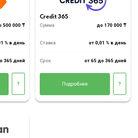
Credit 365
о 500 000 ₸
Сумма
до 170 000 ₸
01 % в день
Ставка
от 0,01 % в день
до 365 дней
Срок
от 65 до 365 дней
?
Подробнее
?