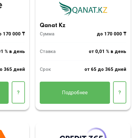
Qanat Kz
о 170 000 ₸
Сумма
до 170 000 ₸
01 % в день
Ставка
от 0,01 % в день
до 365 дней
Срок
от 65 до 365 дней
?
Подробнее
?