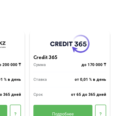
Credit 365
о 200 000 ₸
Сумма
до 170 000 ₸
01 % в день
Ставка
от 0,01 % в день
до 365 дней
Срок
от 65 до 365 дней
?
Подробнее
?