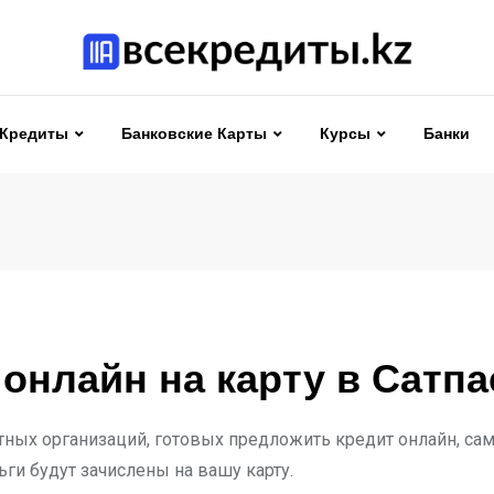
Кредиты
Банковские Карты
Курсы
Банки
онлайн на карту в Сатпа
тных организаций, готовых предложить кредит онлайн, с
ьги будут зачислены на вашу карту.