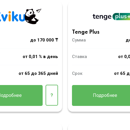
Tenge Plus
до 170 000 ₸
Сумма
д
от 0,01 % в день
Ставка
от 0,
от 65 до 365 дней
Срок
от 65 
Подробнее
?
Подробнее