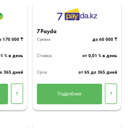
7Payda
о 170 000 ₸
Сумма
до 60 000 ₸
01 % в день
Ставка
от 0,01 % в день
до 365 дней
Срок
от 65 до 365 дней
?
Подробнее
?