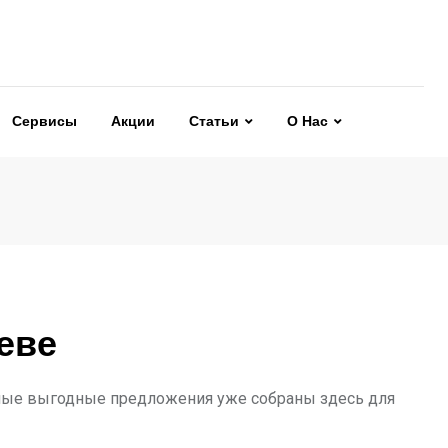
Сервисы
Акции
Статьи
О Нас
еве
амые выгодные предложения уже собраны здесь для