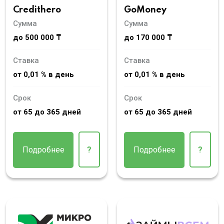
Credithero
GoMoney
Сумма
Сумма
до 500 000 ₸
до 170 000 ₸
Ставка
Ставка
от 0,01 % в день
от 0,01 % в день
Срок
Срок
от 65 до 365 дней
от 65 до 365 дней
Подробнее
?
Подробнее
?