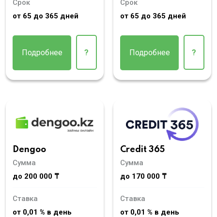
Срок
Срок
от 65 до 365 дней
от 65 до 365 дней
Подробнее
?
Подробнее
?
Dengoo
Credit 365
Сумма
Сумма
до 200 000 ₸
до 170 000 ₸
Ставка
Ставка
от 0,01 % в день
от 0,01 % в день