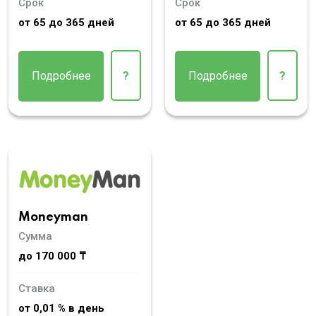
Срок
Срок
от 65 до 365 дней
от 65 до 365 дней
Подробнее
?
Подробнее
?
Moneyman
Сумма
до 170 000 ₸
Ставка
от 0,01 % в день