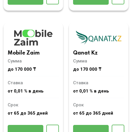
Mobile Zaim
Qanat Kz
Сумма
Сумма
до 170 000 ₸
до 170 000 ₸
Ставка
Ставка
от 0,01 % в день
от 0,01 % в день
Срок
Срок
от 65 до 365 дней
от 65 до 365 дней