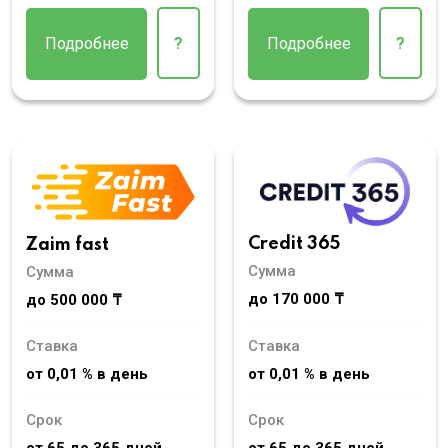
Подробнее
?
Подробнее
?
Credit 365
Zaim fast
Сумма
Сумма
до 170 000 ₸
до 500 000 ₸
Ставка
Ставка
от 0,01 % в день
от 0,01 % в день
Срок
Срок